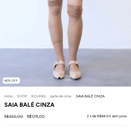
60
%
OFF
Início
.
SHOP
.
ROUPAS
.
parte de cima
.
SAIA BALÉ CINZA
SAIA BALÉ CINZA
R$320,00
R$129,00
2
x de
R$64,50
sem juros