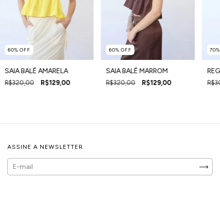
60
%
OFF
60
%
OFF
70
SAIA BALÉ AMARELA
SAIA BALÉ MARROM
REG
R$320,00
R$129,00
R$320,00
R$129,00
R$3
ASSINE A NEWSLETTER