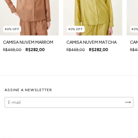
40
%
OFF
40
%
OFF
40
CAMISA NUVEM MARROM
CAMISA NUVEM MATCHA
CAM
R$469,00
R$282,00
R$469,00
R$282,00
R$4
ASSINE A NEWSLETTER